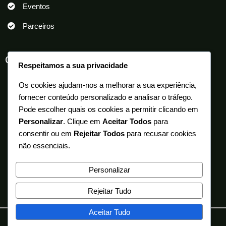
Eventos
Parceiros
Outros Links
Respeitamos a sua privacidade
Termos e Condições
Os cookies ajudam-nos a melhorar a sua experiência,
fornecer conteúdo personalizado e analisar o tráfego.
Política de Privacidade
Pode escolher quais os cookies a permitir clicando em
Personalizar
. Clique em
Aceitar Todos
para
Código de Conduta
consentir ou em
Rejeitar Todos
para recusar cookies
Poliítica de Proteção de Dados
não essenciais.
Canal de Denuncia
Personalizar
Rejeitar Tudo
Aceitar Tudo
© 2025 Santa Casa da Misericórdia de Beja