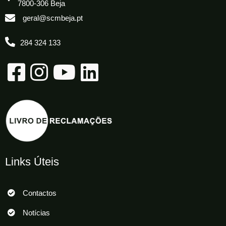
7800-306 Beja
geral@scmbeja.pt
284 324 133
Links Úteis
Contactos
Notícias