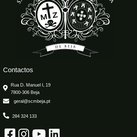
Contactos
Rua D. Manuel I, 19
7800-306 Beja
geral@scmbeja.pt
284 324 133