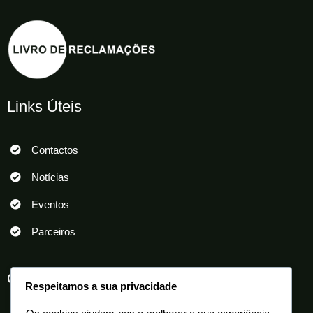
Links Úteis
Contactos
Notícias
Eventos
Parceiros
Outros Links
Respeitamos a sua privacidade
Termos e Condições