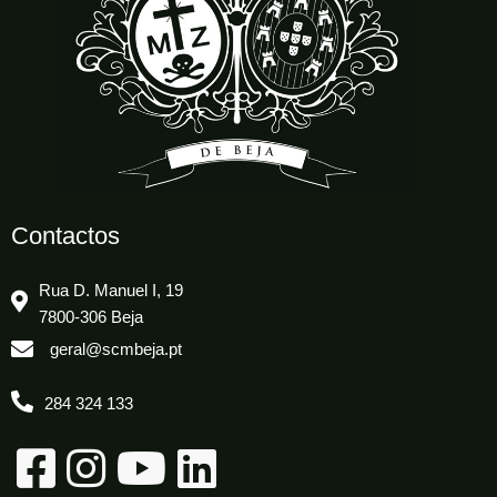
Contactos
Rua D. Manuel I, 19
7800-306 Beja
geral@scmbeja.pt
284 324 133