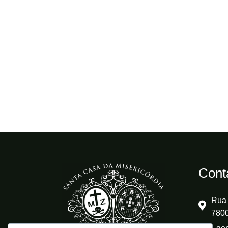
Cont
Rua 
7800