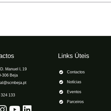
actos
Links Úteis
D. Manuel I, 19
Contactos
-306 Beja
Notícias
ral@scmbeja.pt
Eventos
 324 133
Parceiros