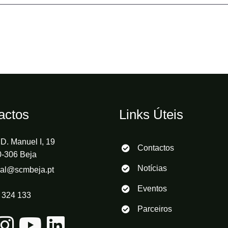
actos
Links Úteis
D. Manuel I, 19
Contactos
-306 Beja
Notícias
ral@scmbeja.pt
Eventos
 324 133
Parceiros